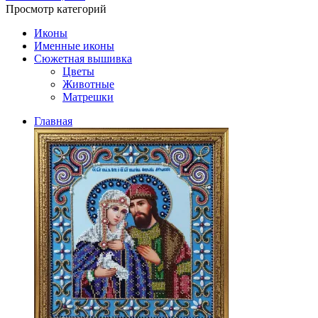
Просмотр категорий
Иконы
Именные иконы
Сюжетная вышивка
Цветы
Животные
Матрешки
Главная