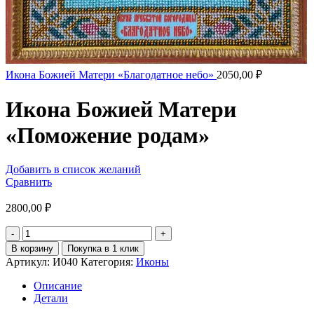
Икона Божией Матери «Благодатное небо»
2050,00
₽
Икона Божией Матери
«Поможение родам»
Добавить в список желаний
Сравнить
2800,00
₽
Количество
товара
В корзину
Покупка в 1 клик
Икона
Артикул:
И040
Категория:
Иконы
Божией
Матери
Описание
«Поможение
Детали
родам»