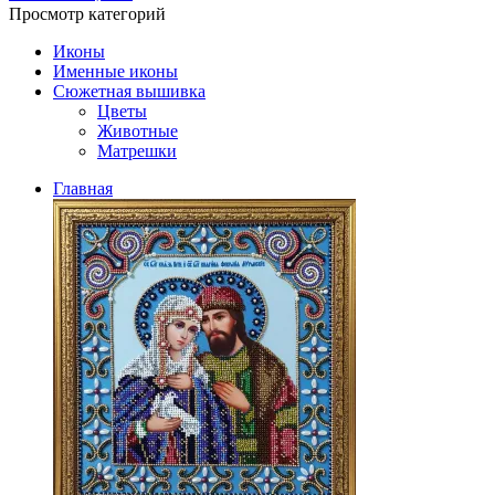
Просмотр категорий
Иконы
Именные иконы
Сюжетная вышивка
Цветы
Животные
Матрешки
Главная