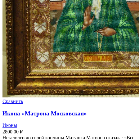
Сравнить
Икона «Матрона Московская»
Иконы
2800,00
₽
Незадолго до своей кончины Матушка Матрона сказала: «Все,