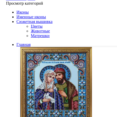
Просмотр категорий
Иконы
Именные иконы
Сюжетная вышивка
Цветы
Животные
Матрешки
Главная