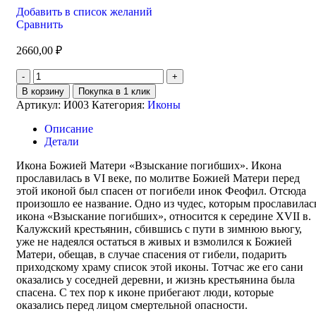
Добавить в список желаний
Сравнить
2660,00
₽
В корзину
Покупка в 1 клик
Артикул:
И003
Категория:
Иконы
Описание
Детали
Икона Божией Матери «Взыскание погибших». Икона
прославилась в VI веке, по молитве Божией Матери перед
этой иконой был спасен от погибели инок Феофил. Отсюда
произошло ее название. Одно из чудес, которым прославилас
икона «Взыскание погибших», относится к середине XVII в.
Калужский крестьянин, сбившись с пути в зимнюю вьюгу,
уже не надеялся остаться в живых и взмолился к Божией
Матери, обещав, в случае спасения от гибели, подарить
приходскому храму список этой иконы. Тотчас же его сани
оказались у соседней деревни, и жизнь крестьянина была
спасена. С тех пор к иконе прибегают люди, которые
оказались перед лицом смертельной опасности.