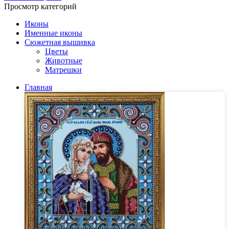
Просмотр категорий
Иконы
Именные иконы
Сюжетная вышивка
Цветы
Животные
Матрешки
Главная