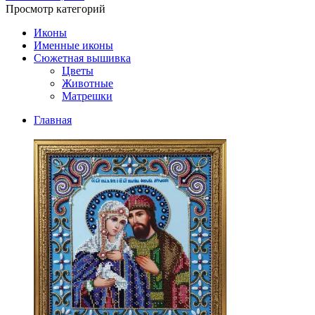
Просмотр категорий
Иконы
Именные иконы
Сюжетная вышивка
Цветы
Животные
Матрешки
Главная